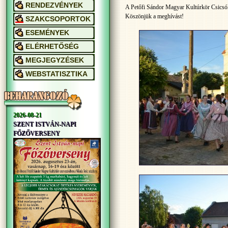
RENDEZVÉNYEK
A Petőfi Sándor Magyar Kultúrkör Csicsóka
Köszönjük a meghívást!
SZAKCSOPORTOK
ESEMÉNYEK
ELÉRHETŐSÉG
MEGJEGYZÉSEK
WEBSTATISZTIKA
2026-08-21
SZENT ISTVÁN-NAPI
FŐZŐVERSENY