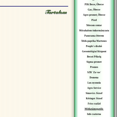
PIK Becse, Óbecse
Gas, Óbecse
Agro-promet, Óbecse
Pixel
Telecom centar
Mórahalom önkormányzata
Panorama étterem
Telek-paprika Martonos
People's diszkó
Gerontológiai Központ
Becsei Pékség
Sigma-promet
Promes
SZR 'Za vas'
Domena
Lux nyomda
Agro-Service
Simovics József
Kéringer József
Friss család
Médiatámogatók:
Info csatorna