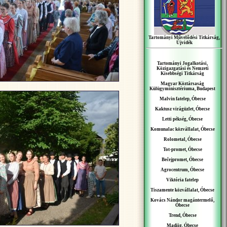
Tartományi Művelődési Titkárság,
Újvidék
Tartományi Jogalkotási,
Közigazgatási és Nemzeti
Kisebbségi Titkárság
Magyar Köztársaság
Külügyminisztériuma, Budapest
Malvin fatelep, Óbecse
Kaktusz virágüzlet, Óbecse
Letti pékség, Óbecse
Komunalac közvállalat, Óbecse
Rolometal, Óbecse
Tot-promet, Óbecse
Bečejpromet, Óbecse
Agrocentrum, Óbecse
Viktória fatelep
Tiszamente közvállalat, Óbecse
Kovács Nándor magántermelő,
Óbecse
Trend, Óbecse
Madiig, Óbecse