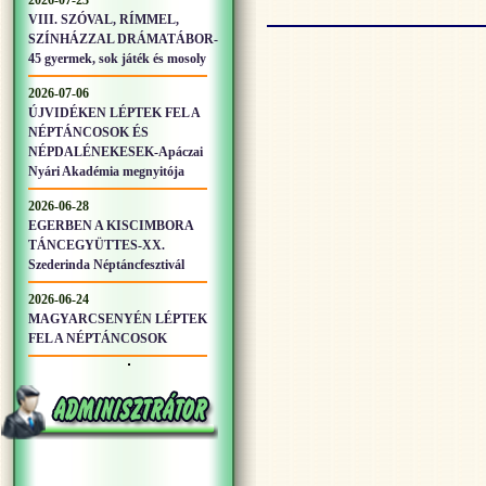
2026-07-23
VIII. SZÓVAL, RÍMMEL,
SZÍNHÁZZAL DRÁMATÁBOR-
45 gyermek, sok játék és mosoly
2026-07-06
ÚJVIDÉKEN LÉPTEK FEL A
NÉPTÁNCOSOK ÉS
NÉPDALÉNEKESEK-Apáczai
Nyári Akadémia megnyitója
2026-06-28
EGERBEN A KISCIMBORA
TÁNCEGYÜTTES-XX.
Szederinda Néptáncfesztivál
2026-06-24
MAGYARCSENYÉN LÉPTEK
FEL A NÉPTÁNCOSOK