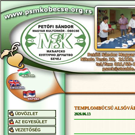
TEMPLOMBÚCSÚ ALSÓVÁROSON
Menu By Milonic JavaScript
ÜDVÖZLET
2026.06.13
AZ EGYESÜLET
VEZETŐSÉG