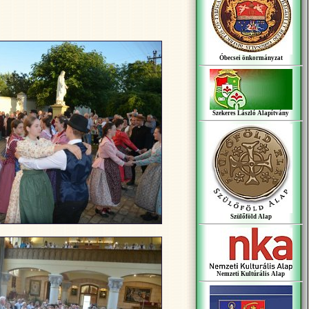
Óbecsei önkormányzat
Szekeres László Alapítvány
Szülőföld Alap
Nemzeti Kultúrális Alap