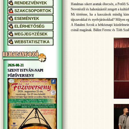
RENDEZVÉNYEK
Hatalmas sikert arattak óbecsén, a Petőfi
Nevetéstől és hahotázástól zengett a kultúr
SZAKCSOPORTOK
Mi történne, ha a kasszások mindig kim
ESEMÉNYEK
tájszavakkal és nyelvjárásokkal? Milyen e
A Hatalmi Arcok a hétköznapi küzdelmeink
ELÉRHETŐSÉG
csinál magának. Bálint Ferenc és Tóth Sza
MEGJEGYZÉSEK
WEBSTATISZTIKA
2026-08-21
SZENT ISTVÁN-NAPI
FŐZŐVERSENY