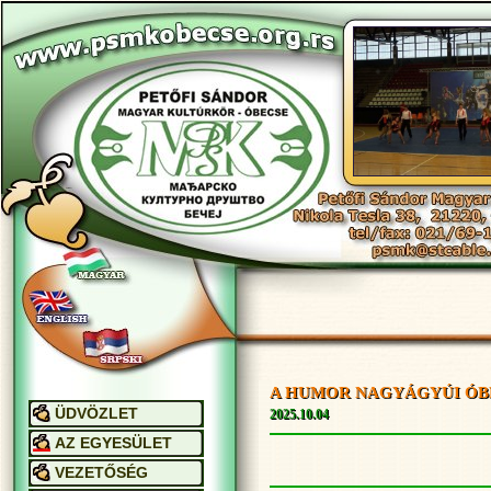
A HUMOR NAGYÁGYÚI ÓBECSÉN
Menu By Milonic JavaScript
ÜDVÖZLET
2025.10.04
AZ EGYESÜLET
VEZETŐSÉG