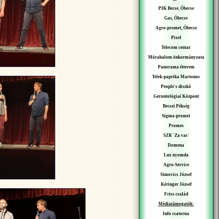
PIK Becse, Óbecse
Gas, Óbecse
Agro-promet, Óbecse
Pixel
Telecom centar
Mórahalom önkormányzata
Panorama étterem
Telek-paprika Martonos
People's diszkó
Gerontológiai Központ
Becsei Pékség
Sigma-promet
Promes
SZR 'Za vas'
Domena
Lux nyomda
Agro-Service
Simovics József
Kéringer József
Friss család
Médiatámogatók:
Info csatorna