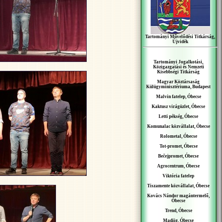
Tartományi Művelődési Titkárság,
Újvidék
Tartományi Jogalkotási,
Közigazgatási és Nemzeti
Kisebbségi Titkárság
Magyar Köztársaság
Külügyminisztériuma, Budapest
Malvin fatelep, Óbecse
Kaktusz virágüzlet, Óbecse
Letti pékség, Óbecse
Komunalac közvállalat, Óbecse
Rolometal, Óbecse
Tot-promet, Óbecse
Bečejpromet, Óbecse
Agrocentrum, Óbecse
Viktória fatelep
Tiszamente közvállalat, Óbecse
Kovács Nándor magántermelő,
Óbecse
Trend, Óbecse
Madiig, Óbecse