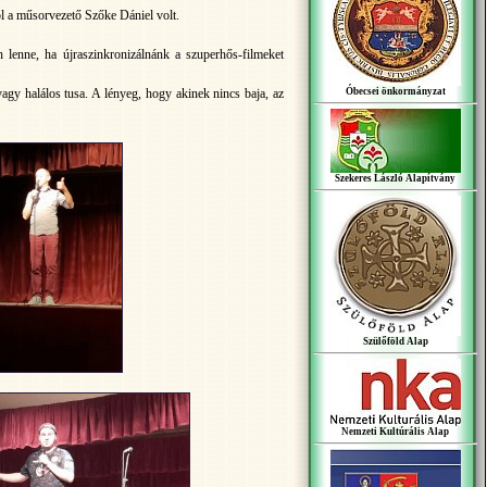
l a műsorvezető Szőke Dániel volt.
lenne, ha újraszinkronizálnánk a szuperhős-filmeket
gy halálos tusa. A lényeg, hogy akinek nincs baja, az
Óbecsei önkormányzat
Szekeres László Alapítvány
Szülőföld Alap
Nemzeti Kultúrális Alap