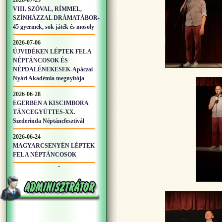
2026-07-23
VIII. SZÓVAL, RÍMMEL,
SZÍNHÁZZAL DRÁMATÁBOR-
45 gyermek, sok játék és mosoly
2026-07-06
ÚJVIDÉKEN LÉPTEK FEL A
NÉPTÁNCOSOK ÉS
NÉPDALÉNEKESEK-Apáczai
Nyári Akadémia megnyitója
2026-06-28
EGERBEN A KISCIMBORA
TÁNCEGYÜTTES-XX.
Szederinda Néptáncfesztivál
2026-06-24
MAGYARCSENYÉN LÉPTEK
FEL A NÉPTÁNCOSOK