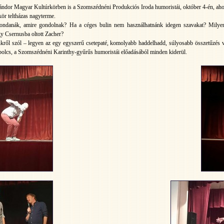
 Sándor Magyar Kultúrkörben is a Szomszédnéni Produkciós Iroda humoristái, október 4-én, aho
kör teltházas nagyterme.
ondanák, amire gondolnak? Ha a céges bulin nem használhatnánk idegen szavakat? Milyen 
gy Csernusba oltott Zacher?
ről szól – legyen az egy egyszerű csetepaté, komolyabb haddelhadd, súlyosabb összetűzés va
bolcs, a Szomszédnéni Karinthy-gyűrűs humoristái előadásából minden kiderül.